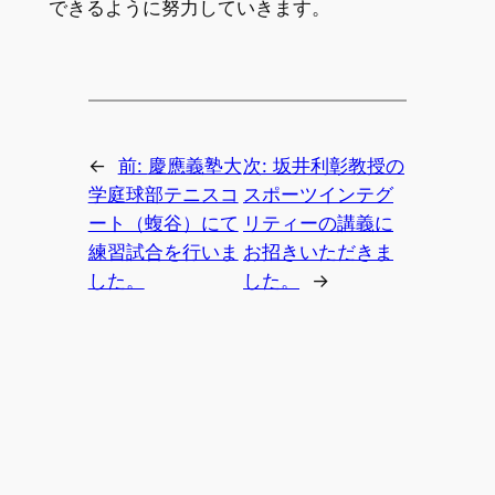
できるように努力していきます。
←
前:
慶應義塾大
次:
坂井利彰教授の
学庭球部テニスコ
スポーツインテグ
ート（蝮谷）にて
リティーの講義に
練習試合を行いま
お招きいただきま
した。
した。
→