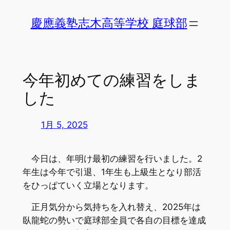
内
慶應義塾志木高等学校 庭球部
容
を
ス
キ
今年初めての練習をしま
ッ
プ
した
1月 5, 2025
今日は、年明け最初の練習を行いました。2
年生は今年で引退、1年生も上級生となり部活
をひっぱていく立場となります。
正月気分から気持ちを入れ替え、2025年は
臥龍蛇の勢いで庭球部全員で各自の目標を達成