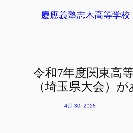
内
慶應義塾志木高等学校
容
を
ス
キ
ッ
プ
令和7年度関東高
（埼玉県大会）が
4月 30, 2025