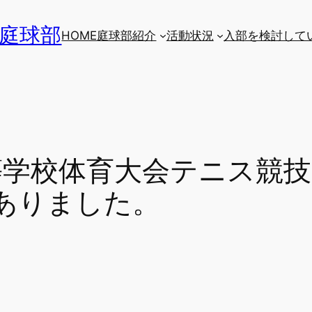
 庭球部
HOME
庭球部紹介
活動状況
入部を検討して
等学校体育大会テニス競
ありました。